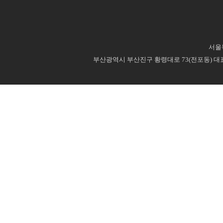
서울특
부산광역시 부산진구 황령대로 73(전포동) 대표번호 : 0